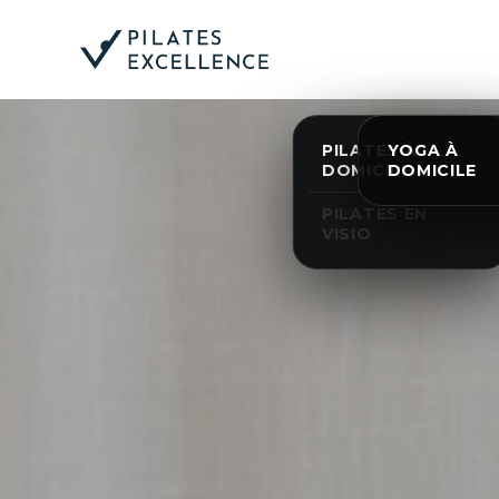
ACCUEIL
PILATES
YOGA
PILATES À
YOGA À
DOMICILE
DOMICILE
PILATES EN
VISIO